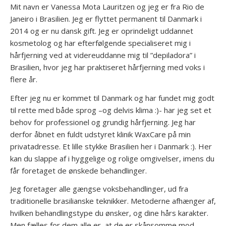
Mit navn er Vanessa Mota Lauritzen og jeg er fra Rio de
Janeiro i Brasilien. Jeg er flyttet permanent til Danmark i
2014 og er nu dansk gift. Jeg er oprindeligt uddannet
kosmetolog og har efterfølgende specialiseret mig i
hårfjerning ved at videreuddanne mig til ”depiladora” i
Brasilien, hvor jeg har praktiseret hårfjerning med voks i
flere år.
Efter jeg nu er kommet til Danmark og har fundet mig godt
til rette med både sprog –og delvis klima :)- har jeg set et
behov for professionel og grundig hårfjerning. Jeg har
derfor åbnet en fuldt udstyret klinik WaxCare på min
privatadresse. Et lille stykke Brasilien her i Danmark :). Her
kan du slappe af i hyggelige og rolige omgivelser, imens du
får foretaget de ønskede behandlinger.
Jeg foretager alle gængse voksbehandlinger, ud fra
traditionelle brasilianske teknikker. Metoderne afhænger af,
hvilken behandlingstype du ønsker, og dine hårs karakter.
Men fælles for dem alle er, at de er skånsomme mod